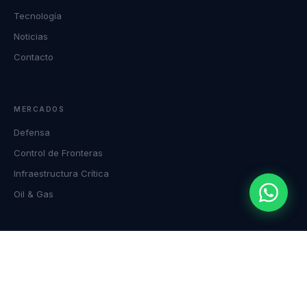
Tecnología
Noticias
Contacto
MERCADOS
Defensa
Control de Fronteras
Infraestructura Crítica
Oil & Gas
Los productos AR Robotics están sujetos a controles de exportación. La
información técnica está disponible bajo NDA para clientes calificados.
© 2026 AR Robotics S.A. · Todos los derechos reservados
Buenos Aires, Argentina · Tecnología de uso dual