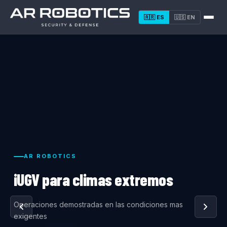
🇦🇷
ES
🇺🇸
EN
AR ROBOTICS
iUGV para climas extremos
Operaciones demostradas en las condiciones mas
exigentes