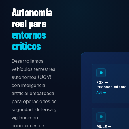
Autonomía
real para
entornos
críticos
Desarrollamos
vehículos terrestres
autónomos (UGV)
FOX —
con inteligencia
Reconocimiento
artificial embarcada
Activo
para operaciones de
seguridad, defensa y
vigilancia en
condiciones de
MULE —