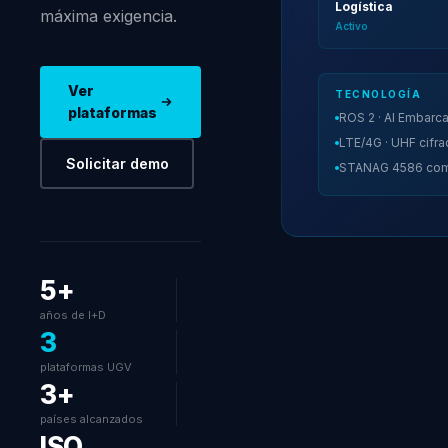
Logística
máxima exigencia.
Activo
Ver
TECNOLOGÍA
plataformas
ROS 2 · AI Embarc
LTE/4G · UHF cifr
Solicitar demo
STANAG 4586 com
5+
años de I+D
3
plataformas UGV
3+
países alcanzados
ISO